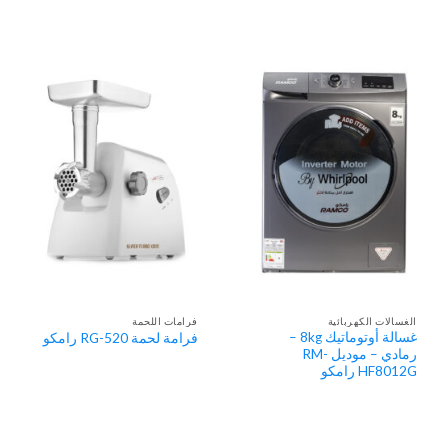
الغسالات الكهربائية
فرامات اللحمة
غسالة أوتوماتيك 8kg –
فرامة لحمة RG-520 رامكو
رمادي – موديل RM-
HF8012G رامكو