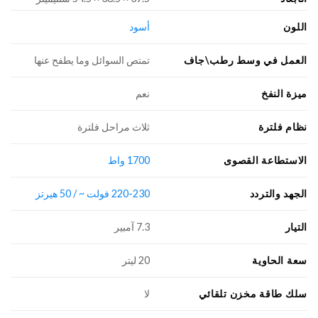
اللون
أسود
العمل في وسط رطب\جاف
تمتص السوائل وما يطفح عنها
ميزة النفخ
نعم
نظام فلترة
ثلاث مراحل فلترة
الاستطاعة القصوى
1700 واط
الجهد والتردد
220-230 فولت ~ / 50 هيرتز
التيار
7.3 آمبير
سعة الحاوية
20 ليتر
سلك طاقة مخزن تلقائي
لا