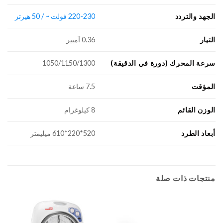
الجهد والتردد
220-230 فولت ~ / 50 هيرتز
التيار
0.36 آمبير
سرعة المحرك (دورة في الدقيقة)
1050/1150/1300
المؤقت
7.5 ساعة
الوزن القائم
8 كيلوغرام
أبعاد الطرد
520*220*610 ميليمتر
منتجات ذات صلة